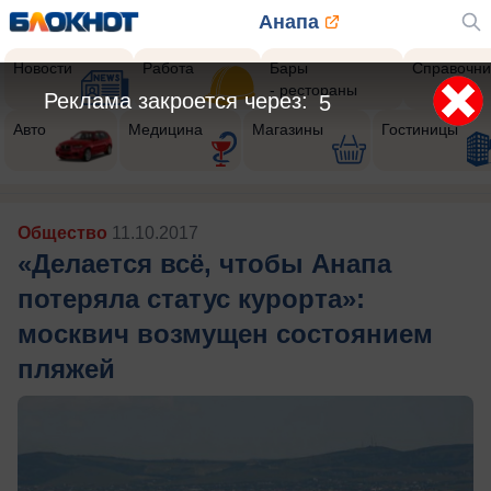
Анапа
Новости
Работа
Бары
Справочни
- рестораны
Реклама закроется через:
3
Авто
Медицина
Магазины
Гостиницы
Общество
11.10.2017
«Делается всё, чтобы Анапа
потеряла статус курорта»:
москвич возмущен состоянием
пляжей