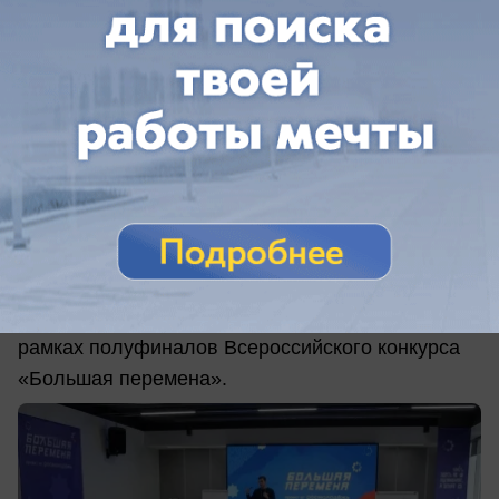
вчера в 21:00
0
Общество
Анапа вошла в федеральную закупку на
8,5 млн рублей
Анапа вошла в число городов, где планируется
проведение просветительских мастер-классов в
рамках полуфиналов Всероссийского конкурса
«Большая перемена».