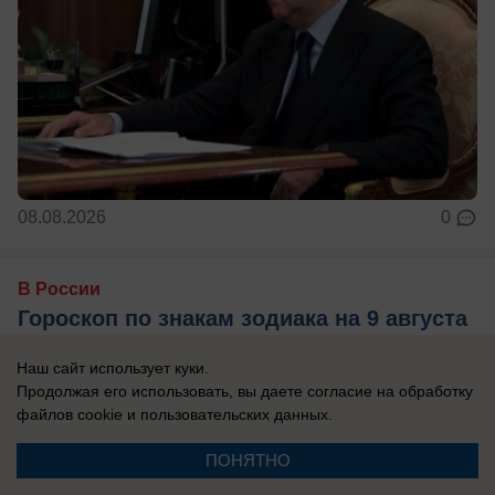
08.08.2026
0
В России
Гороскоп по знакам зодиака на 9 августа
9 августа события заставят чаще
Наш сайт использует куки.
прислушиваться не только к логике, но и к
Продолжая его использовать, вы даете согласие на обработку
собственным ощущениям. Убывающая Луна
файлов cookie
и пользовательских данных.
располагает к ...
ПОНЯТНО