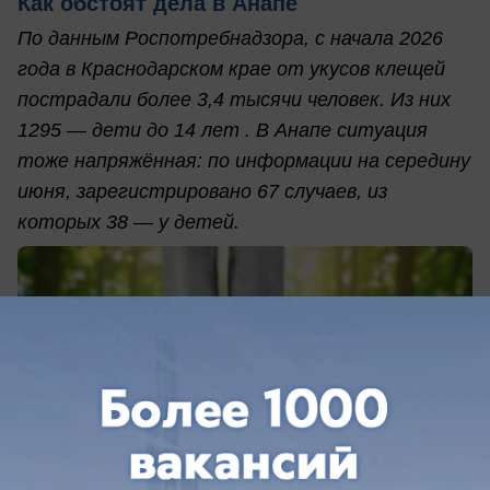
Как обстоят дела в Анапе
По данным Роспотребнадзора, с начала 2026
года в Краснодарском крае от укусов клещей
пострадали более 3,4 тысячи человек. Из них
1295 — дети до 14 лет . В Анапе ситуация
тоже напряжённая: по информации на середину
июня, зарегистрировано 67 случаев, из
которых 38 — у детей.