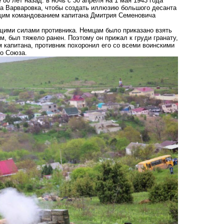
0 лет назад: в ночь с 30 апреля на 1 мая 1943 года
а Варваровка, чтобы создать иллюзию большого десанта
бщим командованием капитана Дмитрия Семеновича
ящими силами противника. Немцам было приказано взять
, был тяжело ранен. Поэтому он прижал к груди гранату,
 капитана, противник похоронил его со всеми воинскими
го Союза.