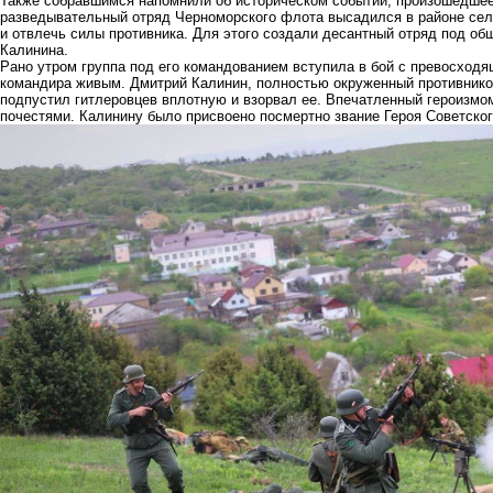
Также собравшимся напомнили об историческом событии, произошедшее 8
разведывательный отряд Черноморского флота высадился в районе сел
и отвлечь силы противника. Для этого создали десантный отряд под о
Калинина.
Рано утром группа под его командованием вступила в бой с превосход
командира живым. Дмитрий Калинин, полностью окруженный противником
подпустил гитлеровцев вплотную и взорвал ее. Впечатленный героизмом
почестями. Калинину было присвоено посмертно звание Героя Советско