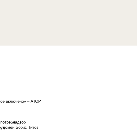
«все включено» – АТОР
спотребнадзор
мбудсмен Борис Титов