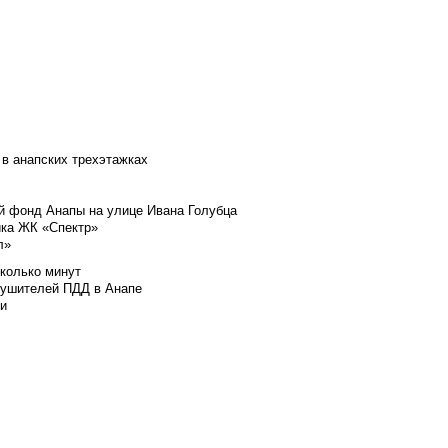
 в анапских трехэтажках
й фонд Анапы на улице Ивана Голубца
йка ЖК «Спектр»
л»
сколько минут
арушителей ПДД в Анапе
ли