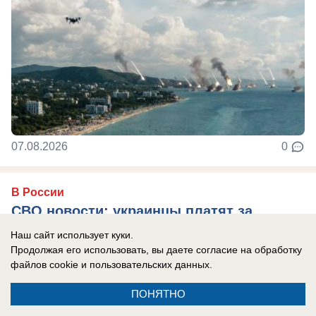
07.08.2026
0
В России
СВО новости: украинцы платят за
«похищения» с учений, Трамп отказал
Наш сайт использует куки.
Украине в ракетах Patriot, боевики ВСУ
Продолжая его использовать, вы даете согласие на обработку
файлов cookie
и пользовательских данных.
тонут при форсировании Северского
Донца
ПОНЯТНО
Главные новости СВО на утро 7 августа 2026