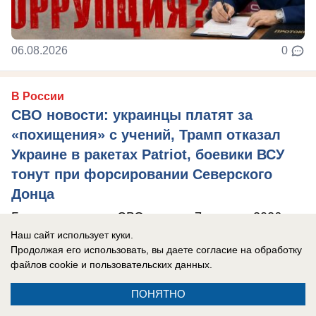
06.08.2026
0
В России
СВО новости: украинцы платят за
«похищения» с учений, Трамп отказал
Украине в ракетах Patriot, боевики ВСУ
тонут при форсировании Северского
Донца
Главные новости СВО на утро 7 августа 2026
года.
Наш сайт использует куки.
Продолжая его использовать, вы даете согласие на обработку
файлов cookie
и пользовательских данных.
ПОНЯТНО