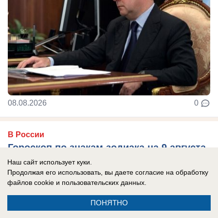
08.08.2026
0
В России
Гороскоп по знакам зодиака на 9 августа
9 августа события заставят чаще
Наш сайт использует куки.
Продолжая его использовать, вы даете согласие на обработку
прислушиваться не только к логике, но и к
файлов cookie
и пользовательских данных.
собственным ощущениям. Убывающая Луна
ПОНЯТНО
располагает к ...