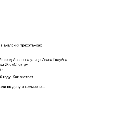
 в анапских трехэтажках
й фонд Анапы на улице Ивана Голубца
йка ЖК «Спектр»
л»
году. Как обстоят ...
ли по делу о коммерче...