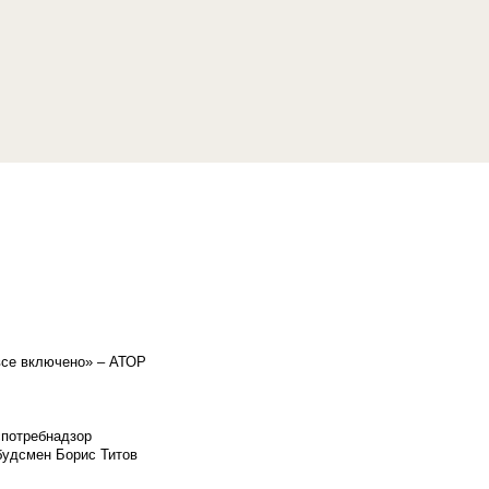
«все включено» – АТОР
спотребнадзор
мбудсмен Борис Титов