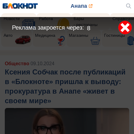
Анапа
Новости
Работа
Бары
Справочни
- рестораны
Реклама закроется через:
6
Авто
Медицина
Магазины
Гостиницы
Общество
09.10.2024
Ксения Собчак после публикаций
в «Блокноте» пришла к выводу:
прокуратура в Анапе «живет в
своем мире»