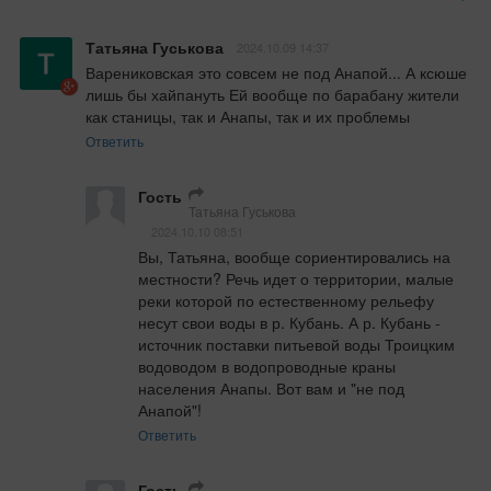
Татьяна Гуськова
2024.10.09 14:37
Варениковская это совсем не под Анапой... А ксюше 
лишь бы хайпануть Ей вообще по барабану жители 
как станицы, так и Анапы, так и их проблемы
Ответить
Гость
Татьяна Гуськова
2024.10.10 08:51
Вы, Татьяна, вообще сориентировались на 
местности? Речь идет о территории, малые 
реки которой по естественному рельефу 
несут свои воды в р. Кубань. А р. Кубань - 
источник поставки питьевой воды Троицким 
водоводом в водопроводные краны 
населения Анапы. Вот вам и "не под 
Анапой"!
Ответить
Гость