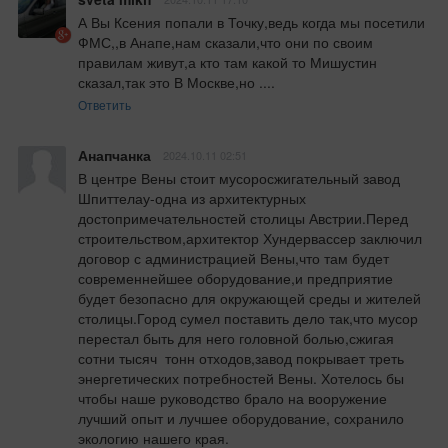
А Вы Ксения попали в Точку,ведь когда мы посетили 
ФМС,,в Анапе,нам сказали,что они по своим 
правилам живут,а кто там какой то Мишустин 
сказал,так это В Москве,но ....
Ответить
Анапчанка
2024.10.11 02:51
В центре Вены стоит мусоросжигательный завод 
Шпиттелау-одна из архитектурных 
достопримечательностей столицы Австрии.Перед 
строительством,архитектор Хундервассер заключил 
договор с администрацией Вены,что там будет 
современнейшее оборудование,и предприятие 
будет безопасно для окружающей среды и жителей 
столицы.Город сумел поставить дело так,что мусор 
перестал быть для него головной болью,сжигая 
сотни тысяч  тонн отходов,завод покрывает треть 
энергетических потребностей Вены. Хотелось бы 
чтобы наше руководство брало на вооружение 
лучший опыт и лучшее оборудование, сохранило 
экологию нашего края.