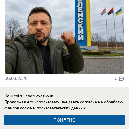
06.08.2026
0
Наш сайт использует куки.
В России
Продолжая его использовать, вы даете согласие на обработку
«Важно похоронить его»: спасет ли
файлов cookie
и пользовательских данных.
бункер Зеленского украинскую
ПОНЯТНО
«верхушку» — кого надо уничтожить