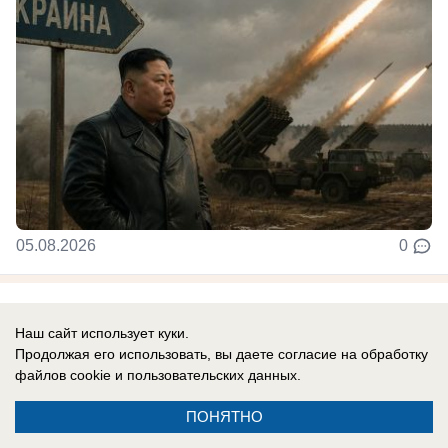
05.08.2026
0
В России
Наш сайт использует куки.
Новости СВО: удар по логистике в
Продолжая его использовать, вы даете согласие на обработку
Киевской области, атакован склад
файлов cookie
и пользовательских данных.
Вайлдберриз под Тулой, боевики ВСУ
ПОНЯТНО
устроили бой из-за дезертирства