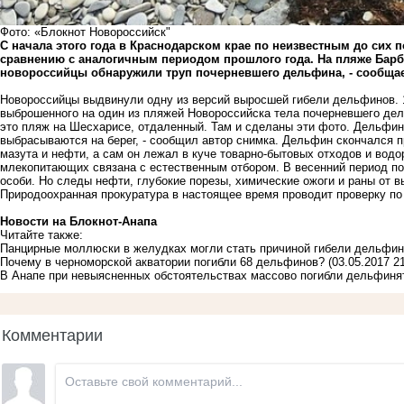
Фото: «Блокнот Новороссийск"
С начала этого года в Краснодарском крае по неизвестным до сих
сравнению с аналогичным периодом прошлого года. На пляже Барб
новороссийцы обнаружили труп почерневшего дельфина, - сообщае
Новороссийцы выдвинули одну из версий выросшей гибели дельфинов. 
выброшенного на один из пляжей Новороссийска тела почерневшего дел
это пляж на Шесхарисе, отдаленный. Там и сделаны эти фото. Дельфин 
выбрасываются на берег, - сообщил автор снимка. Дельфин скончался пр
мазута и нефти, а сам он лежал в куче товарно-бытовых отходов и водо
млекопитающих связана с естественным отбором. В весенний период по
особи. Но следы нефти, глубокие порезы, химические ожоги и раны от 
Природоохранная прокуратура в настоящее время проводит проверку по
Новости на Блoкнoт-Анапа
Читайте также:
Панцирные моллюски в желудках могли стать причиной гибели дельфин
Почему в черноморской акватории погибли 68 дельфинов?
(03.05.2017 21
В Анапе при невыясненных обстоятельствах массово погибли дельфиня
Комментарии