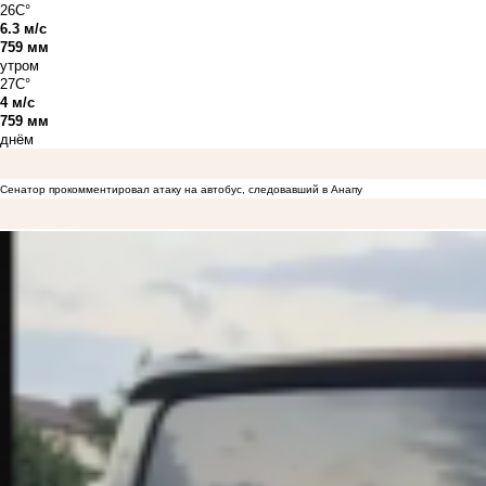
26C°
6.3 м/с
759 мм
утром
27C°
4 м/с
759 мм
днём
Сенатор прокомментировал атаку на автобус, следовавший в Анапу