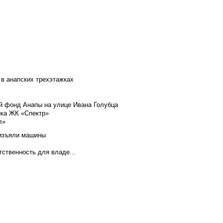
 в анапских трехэтажках
й фонд Анапы на улице Ивана Голубца
йка ЖК «Спектр»
л»
 изъяли машины
тственность для владе...