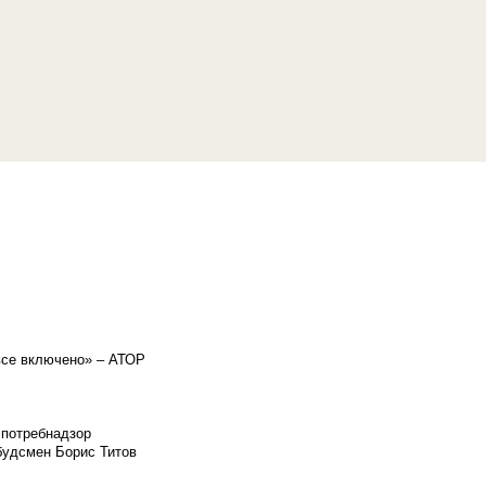
«все включено» – АТОР
спотребнадзор
мбудсмен Борис Титов