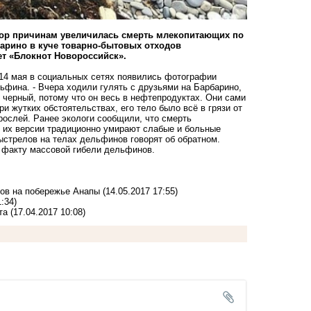
 пор причинам увеличилась смерть млекопитающих по
арино в куче товарно-бытовых отходов
т «Блокнот Новороссийск».
14 мая в социальных сетях появились фотографии
ьфина. - Вчера ходили гулять с друзьями на Барбарино,
черный, потому что он весь в нефтепродуктах. Они сами
и жутких обстоятельствах, его тело было всё в грязи от
рослей. Ранее экологи сообщили, что смерть
 их версии традиционно умирают слабые и больные
выстрелов на телах дельфинов говорят об обратном.
 факту массовой гибели дельфинов.
ов на побережье Анапы
(14.05.2017 17:55)
:34)
та
(17.04.2017 10:08)