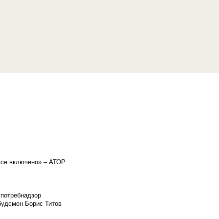
«все включено» – АТОР
спотребнадзор
мбудсмен Борис Титов