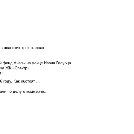
 в анапских трехэтажках
й фонд Анапы на улице Ивана Голубца
йка ЖК «Спектр»
л»
году. Как обстоят ...
ли по делу о коммерче...