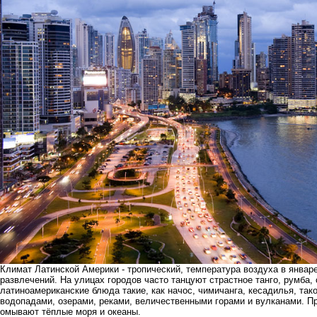
Климат Латинской Америки - тропический, температура воздуха в январе
развлечений. На улицах городов часто танцуют страстное танго, румба
латиноамериканские блюда такие, как начос, чимичанга, кесадилья, так
водопадами, озерами, реками, величественными горами и вулканами. Пр
омывают тёплые моря и океаны.