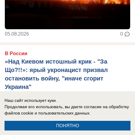
05.08.2026
0
В России
«Над Киевом истошный крик - "За
Що?!!»: ярый укронацист призвал
остановить войну, "иначе сгорит
Украина"
Игорь Мосийчук* подтвердил использование
Наш сайт использует куки.
складов гипермаркетов в Незалежной для
Продолжая его использовать, вы даете согласие на обработку
тайного хранения вооружений.
файлов cookie
и пользовательских данных.
ПОНЯТНО