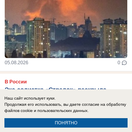
05.08.2026
0
В России
Экс-солистка «Стрелок» раскрыла
правду о романе с Кириллом Андреевым
Наш сайт использует куки.
Продолжая его использовать, вы даете согласие на обработку
из «Иванушек»: «Эта была любовь»
файлов cookie
и пользовательских данных.
Мария Корнеева прокомментировала свое
ПОНЯТНО
интервью.