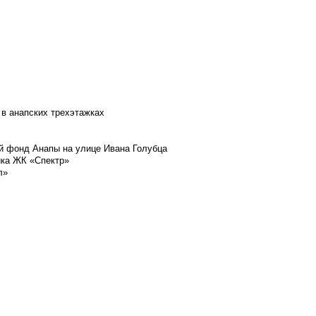
 в анапских трехэтажках
й фонд Анапы на улице Ивана Голубца
йка ЖК «Спектр»
л»