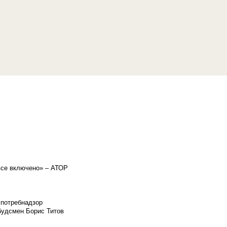
«все включено» – АТОР
спотребнадзор
мбудсмен Борис Титов