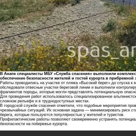
В Анапе специалисты МБУ «Служба спасения» выполнили комплекс
обеспечение безопасности жителей и гостей курорта в прибрежной 
Работы проводились на участке от пляжа «Высокий берег» до спуска к 
обследовали отвесные участки береговой линии и выполнили контроли
фрагментов породы, которые могли представлять потенциальную опасн
Для проведения работ использовалось специализированное альпинистс
сложном рельефе и в труднодоступных местах.
В городской службе спасения отметили, что подобные мероприятия про
чрезвычайных ситуаций. Их основная задача — минимизировать риск ст
берега, которые пользуются популярностью у жителей и туристов.
Профилактические работы позволяют своевременно устранять потенциа
безопасности на побережье курорта.