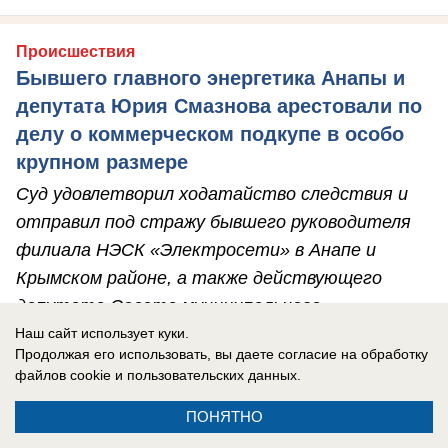
Происшествия
Бывшего главного энергетика Анапы и
депутата Юрия Смазнова арестовали по
делу о коммерческом подкупе в особо
крупном размере
Суд удовлетворил ходатайство следствия и
отправил под стражу бывшего руководителя
филиала НЭСК «Электросети» в Анапе и
Крымском районе, а также действующего
депутата Совета муниципального
образования Крымский район Юрия Смазнова.
Наш сайт использует куки.
Продолжая его использовать, вы даете согласие на обработку
Его подозревают в коммерческом подкупе. Если
файлов cookie
и пользовательских данных.
вина будет доказана, экс-руководителю
ПОНЯТНО
анапских электросетей грозит до 12 лет
лишения свободы.