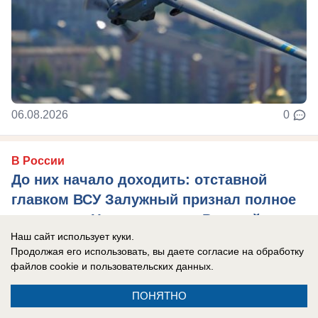
06.08.2026
0
В России
До них начало доходить: отставной
главком ВСУ Залужный признал полное
поражение Украины перед Россией
Наш сайт использует куки.
Российская армия нашла противодействие
Продолжая его использовать, вы даете согласие на обработку
практически всему вооружению НАТО, которые
файлов cookie
и пользовательских данных.
использовал Киев в зоне боевых действий, ...
ПОНЯТНО