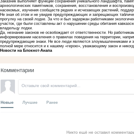
Заказник выполняет функции сохранения уникального ландшафта, памят
археологических памятников, сохранения, восстановления и воспроизво
насекомых, изучения сообществ редких и исчезающих растений, поддер
Не зная об этом и не увидев предупреждающих и запрещающих табличе
прогулку на своей лодке. За что и был задержан работниками экологиче
участок, где были составлены акт о нарушении среды обитания кавказск
владельцу лодки.
Да, незнание законов не освобождает от ответственности. Но работника
информировании населения о правилах поведения на территории, напри
предупреждающие знаки. Не все люди являются злоумышленниками и з
полной мере относится и к нашему «герою», уважающему закон и никог
Новости на Блoкнoт-Анапа
Комментарии
Новые
Лучшие
Ранее
Никто ещё не оставил комментари