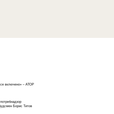
«все включено» – АТОР
спотребнадзор
мбудсмен Борис Титов