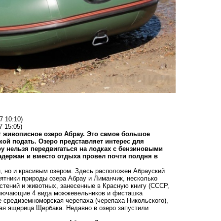
7 10:10)
7 15:05)
ет живописное озеро Абрау. Это самое большое
кой подать. Озеро представляет интерес для
ру нельзя передвигаться на лодках с бензиновыми
адержан и вместо отдыха провел почти полдня в
, но и красивым озером. Здесь расположен Абрауский
ятники природы озера Абрау и Лиманчик, несколько
астений и животных, занесенные в Красную книгу (СССР,
включающие 4 вида можжевельников и фисташка
 средиземноморская черепаха (черепаха Никольского),
ая ящерица Щербака. Недавно в озеро запустили