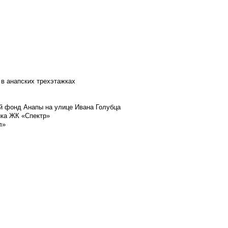
 в анапских трехэтажках
й фонд Анапы на улице Ивана Голубца
йка ЖК «Спектр»
л»