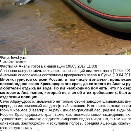
Фото: lovchy.ru
Читайте также:
Флотилия Анапы готова к навигации
(30.05.2017 11:03)
Анапчане могут помочь сохранить исчезающий вид животного
(17.05.201
Анапчане обеспокоены состоянием прекрасного озера в Сукко
(19.04.201
Многих туристов со всей России, в том числе и анапчан, привлека
пресноводное озеро Краснодарского края, до которого из Анапы ру
любителей отдыха на воде. Но им необходимо помнить, что по озе
моторами. Анапчанин, который не знал об этих требованиях, был з
отделении полиции.
Село Абрау-Дюрсо, знаменито не только своим заводом шампанских вин
природно-исторический ландшафтный заказник. В его состав входят пам
горных хребтов (Навагир и Абрау), дубово-грабовый лес, редкие виды р
России, Краснодарского края, такие как: можжевеловые насаждения, 
туполистная; комплекс средиземноморских видов животных, в том числе
оливковый, желтобрюхий и эскулапов полозы, средняя ящерица, скальн
кавказскую выдру.