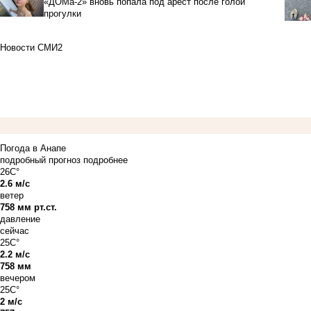
«ДОМа-2» вновь попала под арест после голой
прогулки
Новости СМИ2
Погода в Анапе
подробный прогноз
подробнее
26C°
2.6 м/с
ветер
758 мм рт.ст.
давление
сейчас
25C°
2.2 м/с
758 мм
вечером
25C°
2 м/с