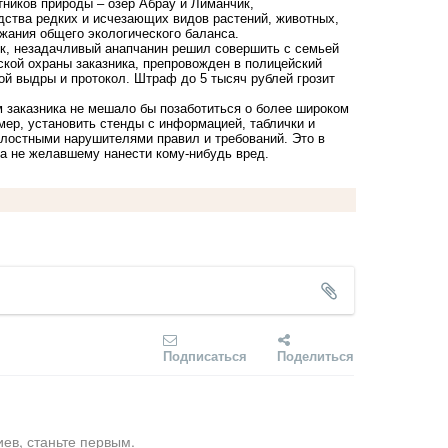
ников природы – озер Абрау и Лиманчик,
дства редких и исчезающих видов растений, животных,
жания общего экологического баланса.
к, незадачливый анапчанин решил совершить с семьей
ской охраны заказника, препровожден в полицейский
ой выдры и протокол. Штраф до 5 тысяч рублей грозит
м заказника не мешало бы позаботиться о более широком
мер, установить стенды с информацией, таблички и
лостными нарушителями правил и требований. Это в
да не желавшему нанести кому-нибудь вред.
Подписаться
Поделиться
ев, станьте первым.