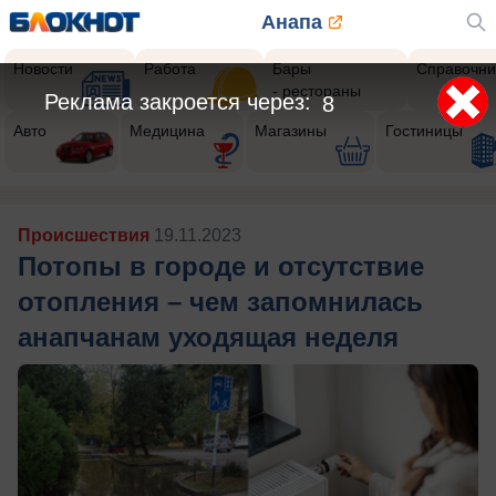
Анапа
Новости
Работа
Бары
Справочни
- рестораны
Реклама закроется через:
5
Авто
Медицина
Магазины
Гостиницы
Происшествия
19.11.2023
Потопы в городе и отсутствие
отопления – чем запомнилась
анапчанам уходящая неделя