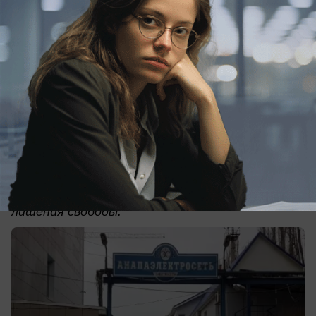
крупном размере
Суд удовлетворил ходатайство следствия и
отправил под стражу бывшего руководителя
филиала НЭСК «Электросети» в Анапе и
Крымском районе, а также действующего
депутата Совета муниципального
образования Крымский район Юрия Смазнова.
Его подозревают в коммерческом подкупе. Если
вина будет доказана, экс-руководителю
анапских электросетей грозит до 12 лет
лишения свободы.