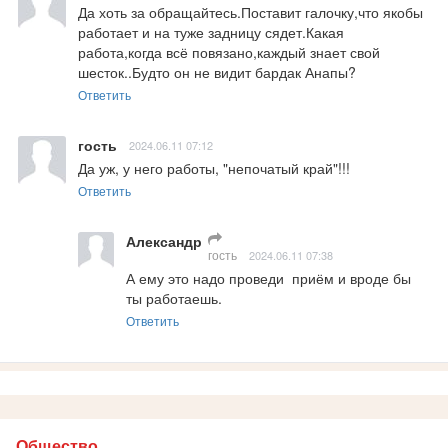
Да хоть за обращайтесь.Поставит галочку,что якобы 
работает и на туже задницу сядет.Какая 
работа,когда всё повязано,каждый знает свой 
шесток..Будто он не видит бардак Анапы?
Ответить
гость
2024.06.11 07:12
Да уж, у него работы, "непочатый край"!!!
Ответить
Александр
гость
2024.06.11 07:38
А ему это надо проведи  приём и вроде бы 
ты работаешь.
Ответить
Общество