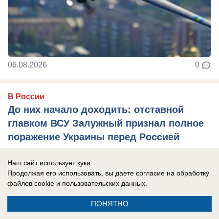
06.08.2026
0
В России
До них начало доходить: отставной
главком ВСУ Залужный признал полное
поражение Украины перед Россией
Российская армия нашла противодействие
Наш сайт использует куки.
практически всему вооружению НАТО, которые
Продолжая его использовать, вы даете согласие на обработку
использовал Киев в зоне боевых действий, ...
файлов cookie
и пользовательских данных.
ПОНЯТНО