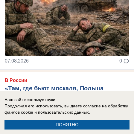
07.08.2026
0
В России
«Там, где бьют москаля, Польша
оказывает помощь»: президент страны
Наш сайт использует куки.
сделал агрессивное заявление в адрес
Продолжая его использовать, вы даете согласие на обработку
файлов cookie
и пользовательских данных.
России
Захарова: Это пример «клинической
ПОНЯТНО
русофобии», которая «влияет на когнитивные