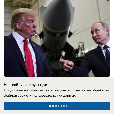
08.08.2026
0
Наш сайт использует куки.
Продолжая его использовать, вы даете согласие на обработку
файлов cookie
и пользовательских данных.
В России
Сербия поддерживает Украину: Вучич
ПОНЯТНО
радостно встретил Зеленского и