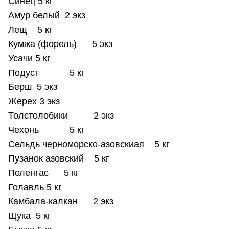
Синец 5 кг
Амур белый 2 экз
Лещ 5 кг
Кумжа (форель) 5 экз
Усачи 5 кг
Подуст 5 кг
Берш 5 экз
Жерех 3 экз
Толстолобики 2 экз
Чехонь 5 кг
Сельдь черноморско-азовскиая 5 кг
Пузанок азовский 5 кг
Пеленгас 5 кг
Голавль 5 кг
Камбала-калкан 2 экз
Щука 5 кг