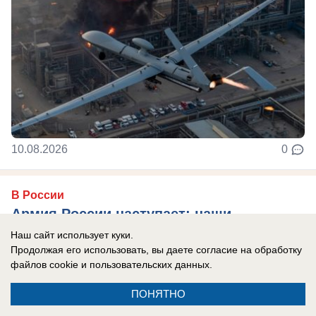
10.08.2026
0
В России
Армия России наступает: наши
подразделения продвигаются к
Наш сайт использует куки.
Продолжая его использовать, вы даете согласие на обработку
Краматорску
файлов cookie
и пользовательских данных.
Армия России освобождает села в ДНР.
ПОНЯТНО