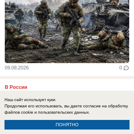
09.08.2026
0
В России
«Нашел Зе кошелек, посчитал - не
Наш сайт использует куки.
хватает»: в Киеве сказали о достигнутых
Продолжая его использовать, вы даете согласие на обработку
договоренностях с США по поставкам
файлов cookie
и пользовательских данных.
ракет, но есть нюанс
ПОНЯТНО
Глава киевского режима признался, что просил