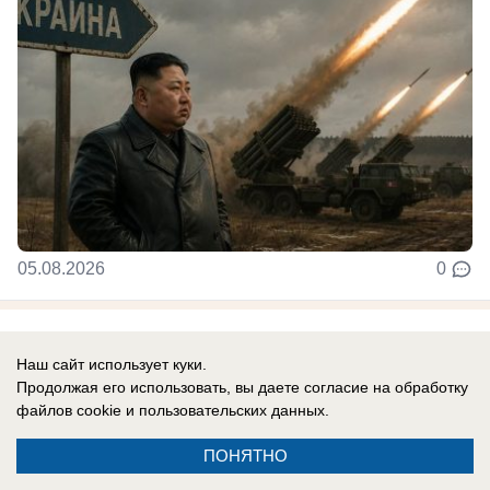
05.08.2026
0
В России
Наш сайт использует куки.
Новости СВО: удар по логистике в
Продолжая его использовать, вы даете согласие на обработку
Киевской области, атакован склад
файлов cookie
и пользовательских данных.
Вайлдберриз под Тулой, боевики ВСУ
ПОНЯТНО
устроили бой из-за дезертирства