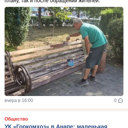
плану, так и после обращений жителей.
вчера в 16:00
0
Общество
УК «Горкомхоз» в Анапе: маленькая