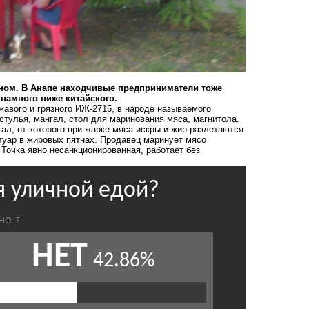
аном. В Анапе находчивые предприниматели тоже
намного ниже китайского.
авого и грязного ИЖ-2715, в народе называемого
тулья, мангал, стол для маринования мяса, магнитола.
ал, от которого при жарке мяса искры и жир разлетаются
отуар в жировых пятнах. Продавец маринует мясо
 Точка явно несанкционированная, работает без