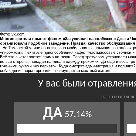
Фото: vk.com
Многие зрители помнят фильм «Закусочная на колёсах» с Джеки Ч
организовали подобное заведение. Правда, качество обслуживания 
- На Таманской улице организована мобильная шашлычная на колёсах рж
«пирожком». Нехитрые приспособления кафе: пластмассовые столики и с
Всё это выставляется прямо на газон. Перед тротуаром установлен манг
во все стороны, попадая на лица и одежду прохожих. Да ещё и весь тр
грязными руками без перчаток. Куда смотрят администрация и полиция?
соблюдения норм торговли, - возмущается местный житель.