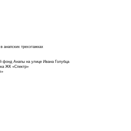
 в анапских трехэтажках
й фонд Анапы на улице Ивана Голубца
йка ЖК «Спектр»
л»