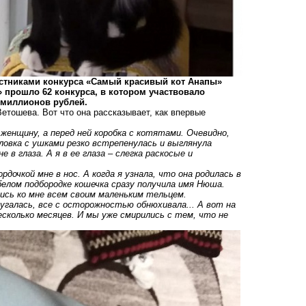
частниками конкурса «Самый красивый кот Анапы»
» прошло 62 конкурса, в котором участвовало
 миллионов рублей.
тошева. Вот что она рассказывает, как впервые
 женщину, а перед ней коробка с котятами. Очевидно,
ловка с ушками резко встрепенулась и выглянула
 в глаза. А я в ее глаза – слегка раскосые и
дочкой мне в нос. А когда я узнала, что она родилась в
 белом подбородке кошечка сразу получила имя Нюша.
шись ко мне всем своим маленьким тельцем.
галась, все с осторожностью обнюхивала... А вот на
есколько месяцев. И мы уже смирились с тем, что не