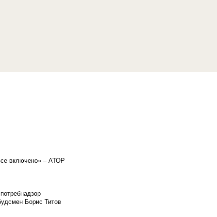
«все включено» – АТОР
спотребнадзор
мбудсмен Борис Титов