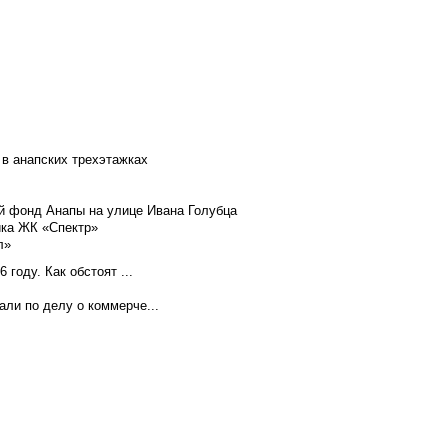
 в анапских трехэтажках
й фонд Анапы на улице Ивана Голубца
йка ЖК «Спектр»
л»
году. Как обстоят ...
ли по делу о коммерче...