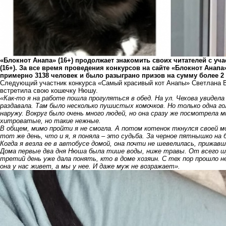
«Блокнот Анапа» (16+) продолжает знакомить своих читателей с у
(16+). За все время проведения конкурсов на сайте «Блокнот Анапа
примерно 3138 человек и было разыграно призов на сумму более 2
Следующий участник конкурса «Самый красивый кот Анапы» Светлана Ве
встретила свою кошечку Нюшу.
«Как-то я на работе пошла прогуляться в обед. На ул. Чехова увидела
раздавала. Там было несколько пушистых комочков. Но только одна го
наружу. Вокруг было очень много людей, но она сразу же посмотрела мне
хитроватые, но такие нежные.
В общем, мимо пройти я не смогла. А потом котенок ткнулся своей мор
тот же день, что и я, я поняла – это судьба. За черное пятнышко на
Когда я везла ее в автобусе домой, она почти не шевелилась, прижав
Дома первые два дня Нюша была тише воды, ниже травы. От всего шу
третий день уже дала понять, кто в доме хозяин. С тех пор прошло н
она у нас живет, а мы у нее. И даже муж не возражает».