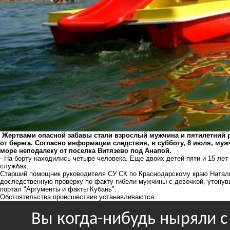
Жертвами опасной забавы стали взрослый мужчина и пятилетний р
от берега. Согласно информации следствия, в субботу, 8 июля, муж
море неподалеку от поселка Витязево под Анапой.
- На борту находились четыре человека. Еще двоих детей пяти и 15 лет
службах.
Старший помощник руководителя СУ СК по Краснодарскому краю Натал
доследственную проверку по факту гибели мужчины с девочкой, утонувш
портал "
Аргументы и факты Кубань
".
Обстоятельства происшествия устанавливаются.