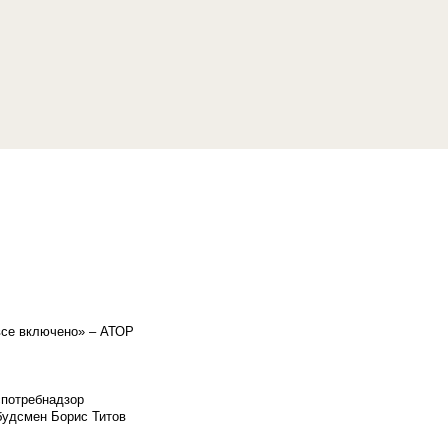
«все включено» – АТОР
спотребнадзор
мбудсмен Борис Титов