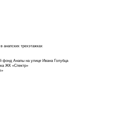
 в анапских трехэтажках
й фонд Анапы на улице Ивана Голубца
йка ЖК «Спектр»
л»