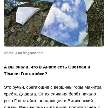
Фото: 3.bp.blogspot.com
А вы знали, что в Анапе есть Светлая и
Тёмная Гостагайки?
Это ручьи, сбегающие с вершины горы Макитра
хребта Джавага. От их слияния берёт начало
река Гостагайка, впадающая в Витязевский
лиман. Раньше она была шире, полноводнее, с