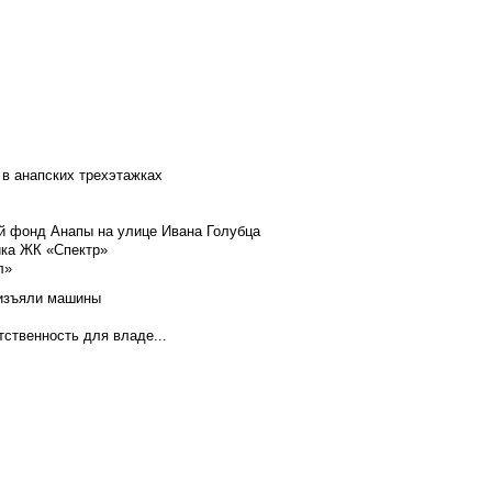
 в анапских трехэтажках
й фонд Анапы на улице Ивана Голубца
йка ЖК «Спектр»
л»
 изъяли машины
тственность для владе...