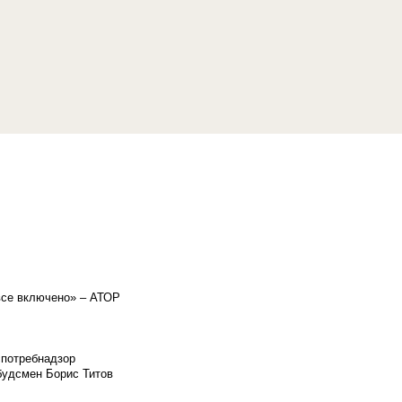
«все включено» – АТОР
спотребнадзор
мбудсмен Борис Титов