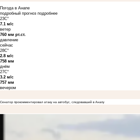
Погода в Анапе
подробный прогноз
подробнее
23C°
7.1 м/с
ветер
760 мм рт.ст.
давление
сейчас
28C°
2.8 м/с
758 мм
днём
27C°
3.2 м/с
757 мм
вечером
Сенатор прокомментировал атаку на автобус, следовавший в Анапу