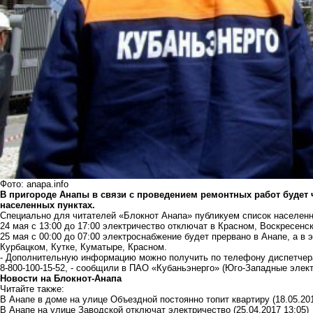
Фото: anapa.info
В пригороде Анапы в связи с проведением ремонтных работ будет
населенных пунктах.
Специально для читателей «Блокнот Анапа» публикуем список населенны
24 мая с 13:00 до 17:00 электричество отключат в Красном, Воскресенс
25 мая с 00:00 до 07:00 электроснабжение будет прервано в Анапе, а в э
Курбацком, Кутке, Куматыре, Красном.
- Дополнительную информацию можно получить по телефону диспетчера
8-800-100-15-52, - сообщили в ПАО «Кубаньэнерго» (Юго-Западные элект
Новости на Блoкнoт-Анапа
Читайте также:
В Анапе в доме на улице Объездной постоянно топит квартиру
(18.05.20
В Анапе на улице Заводской отключат электричество
(25.04.2017 13:05)