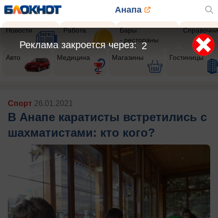
Анапа
Новости
Работа
Бары
Справочни
- рестораны
Авто
Медицина
Магазины
Гостиницы
Спорт
26.01.2021
В Анапе каратисты встретились с
шахматистами: кто кого?