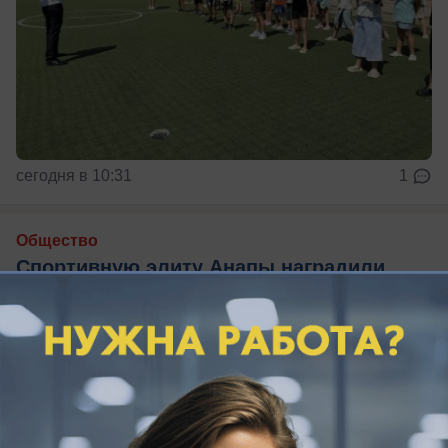
сегодня в 10:31
1
Общество
Спортивную элиту Анапы наградили
накануне Дня физкультурника
В Центре культуры «Родина» прошло
торжественное мероприятие, посвященное
предстоящему Дню физкультурника.