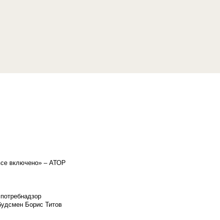
«все включено» – АТОР
спотребнадзор
мбудсмен Борис Титов