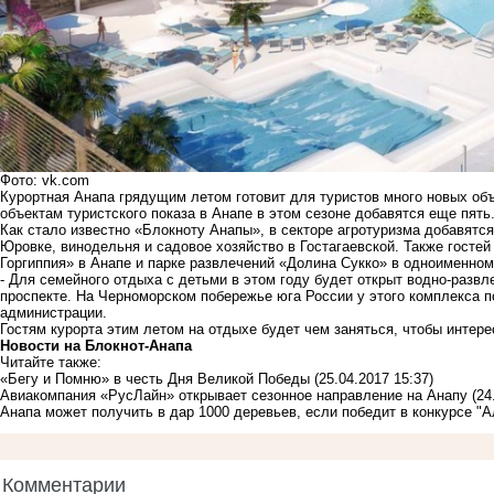
Фото: vk.com
Курортная Анапа грядущим летом готовит для туристов много новых объ
объектам туристского показа в Анапе в этом сезоне добавятся еще пять
Как стало известно «Блокноту Анапы», в секторе агротуризма добавятс
Юровке, винодельня и садовое хозяйство в Гостагаевской. Также гостей
Горгиппия» в Анапе и парке развлечений «Долина Сукко» в одноименном
- Для семейного отдыха с детьми в этом году будет открыт водно-разв
проспекте. На Черноморском побережье юга России у этого комплекса п
администрации.
Гостям курорта этим летом на отдыхе будет чем заняться, чтобы интер
Новости на Блoкнoт-Анапа
Читайте также:
«Бегу и Помню» в честь Дня Великой Победы
(25.04.2017 15:37)
Авиакомпания «РусЛайн» открывает сезонное направление на Анапу
(24
Анапа может получить в дар 1000 деревьев, если победит в конкурсе "
Комментарии