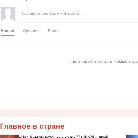
Новые
Лучшие
Ранее
Никто ещё не оставил комментари
Главное в стране
«Над Киевом истошный крик - "За Що?!!»: ярый