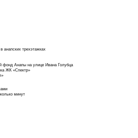
 в анапских трехэтажках
й фонд Анапы на улице Ивана Голубца
йка ЖК «Спектр»
л»
хами
сколько минут