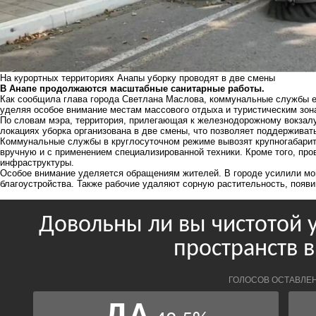
На курортных территориях Анапы уборку проводят в две смены
В Анапе продолжаются масштабные санитарные работы.
Как сообщила глава города Светлана Маслова, коммунальные службы еж
уделяя особое внимание местам массового отдыха и туристическим зон
По словам мэра, территория, прилегающая к железнодорожному вокзалу
локациях уборка организована в две смены, что позволяет поддерживать
Коммунальные службы в круглосуточном режиме вывозят крупногабари
вручную и с применением специализированной техники. Кроме того, про
инфраструктуры.
Особое внимание уделяется обращениям жителей. В городе усилили мой
благоустройства. Также рабочие удаляют сорную растительность, появи