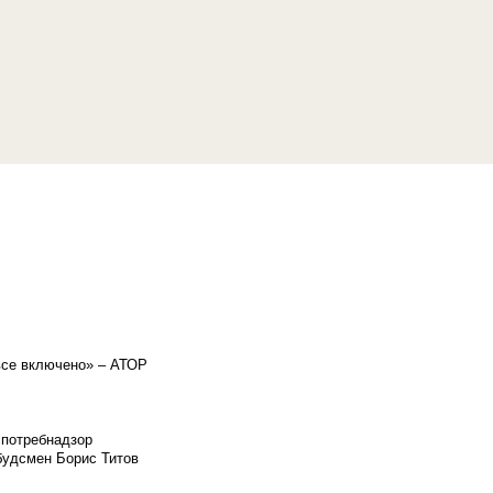
«все включено» – АТОР
спотребнадзор
мбудсмен Борис Титов