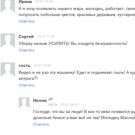
Ирина
05.07 19:08
А я хочу похвалить нашего мэра, молодец, работает, свое
попросить побольше цветов, красивых деревьев, кустарн
Ответить
Сергей
04.07 17:32
Уборку нельзя УСИЛИТЬ! Вы плодите безграмотность!
Ответить
гость
04.07 15:30
Видел и не раз эту машинку! Едет и поднимает пыль! А ку
интрига?!
Ответить
Нелли
гость
05.07 08:15
Господи, что вы за люди! В кои то веки появился 
донельзя Анапе а вам всё не так! Молодец Маслов
Ответить