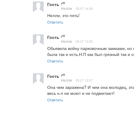
Гость
Нелли
05.07 14:26
Нелли, это пять!
Ответить
Гость
Нелли
05.07 13:53
Обьявила войну парковочным замками, но о
была так и есть.Н.П как был грязный так и 
Ответить
Гость
Нелли
05.07 12:07
Она чем заражена? И чем она молодец, эта 
весь н.п не моют и не подмитают!
Ответить