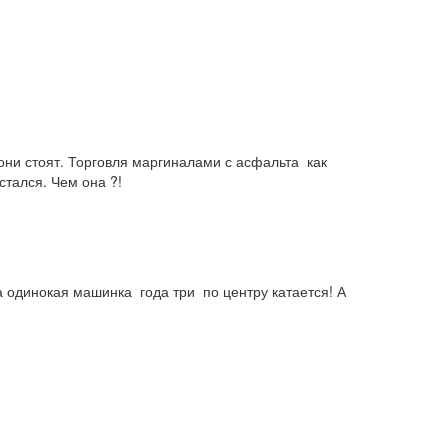
ни стоят. Торговля маргиналами с асфальта  как 
остался. Чем она ?!
одинокая машинка  года три  по центру катается! А 