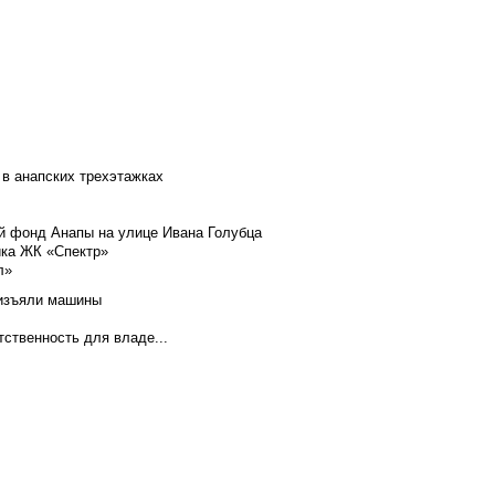
 в анапских трехэтажках
й фонд Анапы на улице Ивана Голубца
йка ЖК «Спектр»
л»
 изъяли машины
тственность для владе...