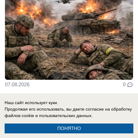
07.08.2026
0
Наш сайт использует куки.
В России
Продолжая его использовать, вы даете согласие на обработку
«Там, где бьют москаля, Польша
файлов cookie
и пользовательских данных.
оказывает помощь»: президент страны
ПОНЯТНО
сделал агрессивное заявление в адрес