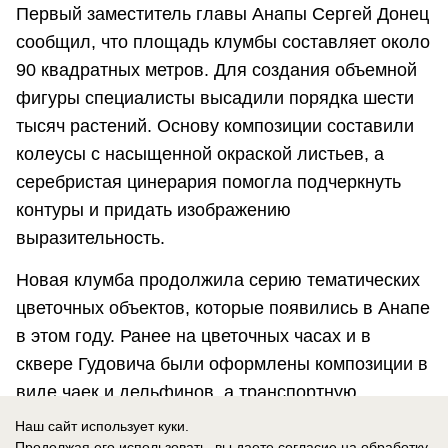
Первый заместитель главы Анапы Сергей Донец
сообщил, что площадь клумбы составляет около
90 квадратных метров. Для создания объемной
фигуры специалисты высадили порядка шести
тысяч растений. Основу композиции составили
колеусы с насыщенной окраской листьев, а
серебристая цинерария помогла подчеркнуть
контуры и придать изображению
выразительность.
Новая клумба продолжила серию тематических
цветочных объектов, которые появились в Анапе
в этом году. Ранее на цветочных часах и в
сквере Гудовича были оформлены композиции в
виде чаек и дельфинов, а транспортную
развязку возле Крещенского парка украсила
Наш сайт использует куки.
цветочная фигура в форме солнца.
Продолжая его использовать, вы даете согласие на обработку