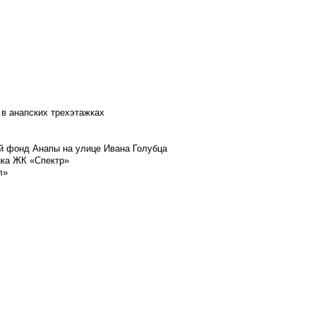
 в анапских трехэтажках
й фонд Анапы на улице Ивана Голубца
йка ЖК «Спектр»
л»