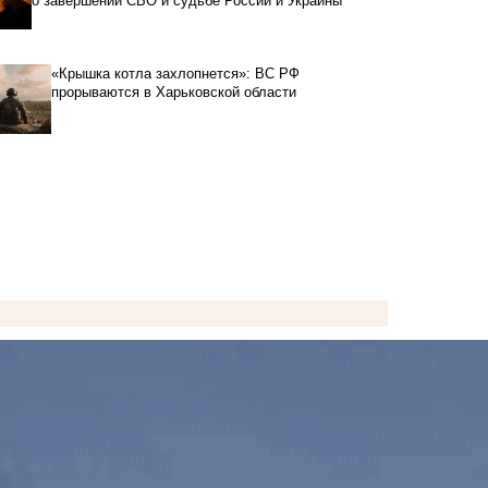
о завершении СВО и судьбе России и Украины
«Крышка котла захлопнется»: ВС РФ
прорываются в Харьковской области