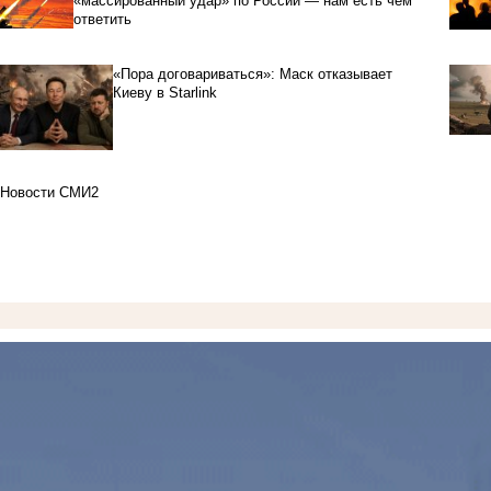
«массированный удар» по России — нам есть чем
ответить
«Пора договариваться»: Маск отказывает
Киеву в Starlink
Новости СМИ2