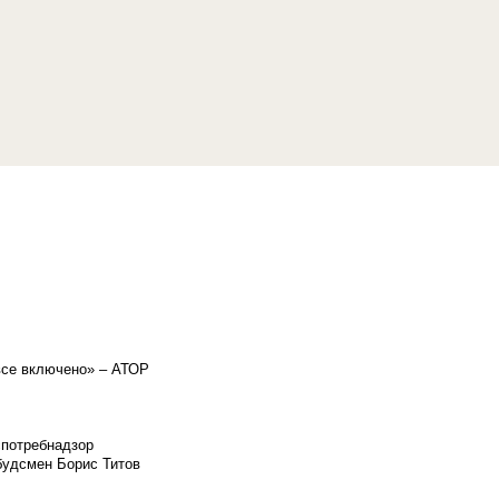
«все включено» – АТОР
спотребнадзор
мбудсмен Борис Титов