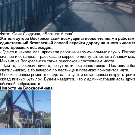
Фото: Юлия Скидкина, «Блокнот Анапа"
Жители хутора Воскресенский возмущены неоконченными работами
единственный безопасный способ перейти дорогу на много километ
неосторожных пешеходов.
- Где-то в начале мая, приехали работники коммунальных служб. Покраси
сих пор и осталось, - рассказала корреспонденту «Блокнота Анапы» ме
Михаил из Воскресенска также обеспокоен состоянием моста.
- Нам-то, взрослым, ничего, но тут дети постоянно гоняют. Поставили б
светильниках, а то вечером по лестнице в потёмках приходится идти.
О неоконченном ремонте свидетельствуют и оставленные вокруг строит
склад пивных бутылок. Будем наедятся, что у администрации есть друг
обычной небрежности.
Новости на Блoкнoт-Анапа