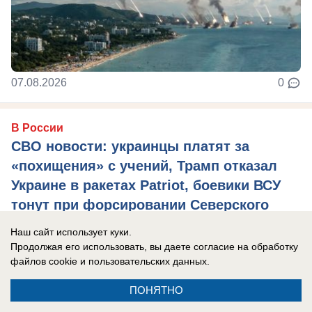
07.08.2026
0
В России
СВО новости: украинцы платят за
«похищения» с учений, Трамп отказал
Украине в ракетах Patriot, боевики ВСУ
тонут при форсировании Северского
Донца
Наш сайт использует куки.
Главные новости СВО на утро 7 августа 2026
Продолжая его использовать, вы даете согласие на обработку
файлов cookie
и пользовательских данных.
года.
ПОНЯТНО