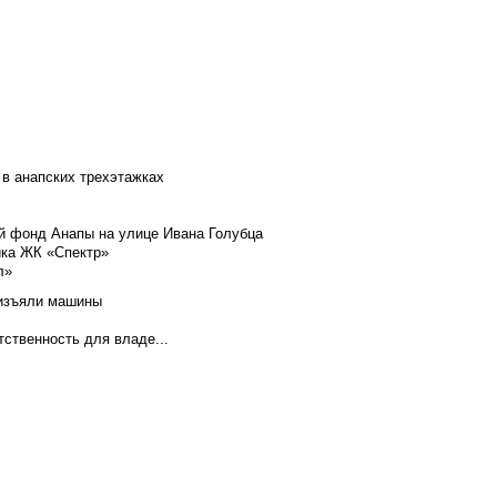
 в анапских трехэтажках
й фонд Анапы на улице Ивана Голубца
йка ЖК «Спектр»
л»
 изъяли машины
тственность для владе...