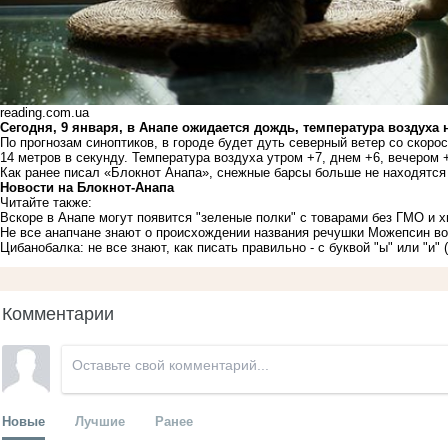
reading.com.ua
Сегодня, 9 января, в Анапе ожидается дождь, температура воздуха 
По прогнозам синоптиков, в городе будет дуть северный ветер со скорос
14 метров в секунду. Температура воздуха утром +7, днем +6, вечером +
Как ранее писал «Блокнот Анапа»,
снежные барсы больше не находятся 
Новости на Блoкнoт-Анапа
Читайте также:
Вскоре в Анапе могут появится "зеленые полки" с товарами без ГМО и 
Не все анапчане знают о происхождении названия речушки Можепсин во
Цибанобалка: не все знают, как писать правильно - с буквой "ы" или "и"
Комментарии
Новые
Лучшие
Ранее