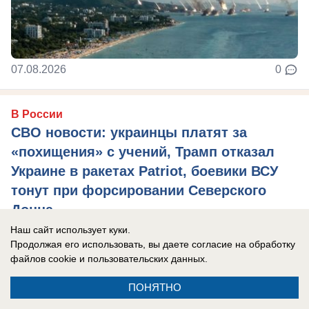
07.08.2026
0
В России
СВО новости: украинцы платят за
«похищения» с учений, Трамп отказал
Украине в ракетах Patriot, боевики ВСУ
тонут при форсировании Северского
Донца
Наш сайт использует куки.
Главные новости СВО на утро 7 августа 2026
Продолжая его использовать, вы даете согласие на обработку
года.
файлов cookie
и пользовательских данных.
ПОНЯТНО