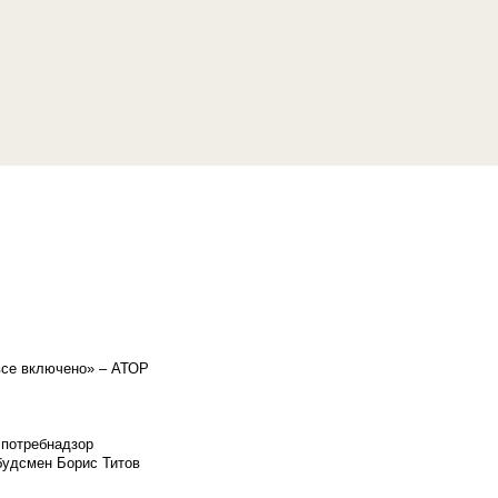
«все включено» – АТОР
спотребнадзор
мбудсмен Борис Титов