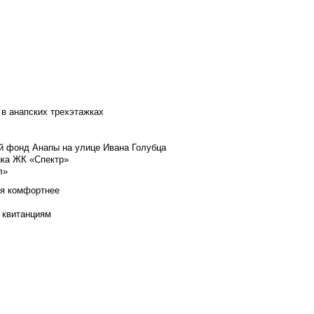
 в анапских трехэтажках
й фонд Анапы на улице Ивана Голубца
йка ЖК «Спектр»
л»
ся комфортнее
 квитанциям