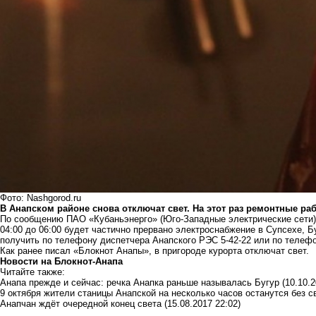
Фото: Nashgorod.ru
В Анапском районе снова отключат свет. На этот раз ремонтные ра
По сообщению ПАО «Кубаньэнерго» (Юго-Западные электрические сети),
04:00 до 06:00 будет частично прервано электроснабжение в Супсехе,
получить по телефону диспетчера Анапского РЭС 5-42-22 или по телефон
Как ранее писал «Блокнот Анапы»,
в пригороде курорта отключат свет
.
Новости на Блoкнoт-Анапа
Читайте также:
Анапа прежде и сейчас: речка Анапка раньше называлась Бугур
(10.10.2
9 октября жители станицы Анапской на несколько часов останутся без с
Анапчан ждёт очередной конец света
(15.08.2017 22:02)