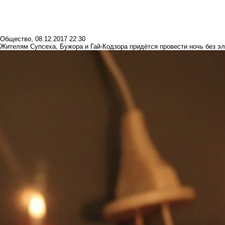
Общество
,
08.12.2017 22:30
Жителям Супсеха, Бужора и Гай-Кодзора придётся провести ночь без э