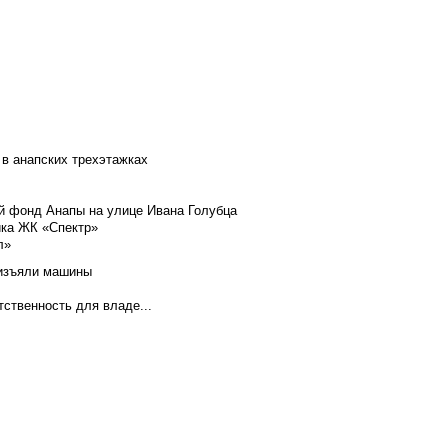
 в анапских трехэтажках
й фонд Анапы на улице Ивана Голубца
йка ЖК «Спектр»
л»
 изъяли машины
тственность для владе...