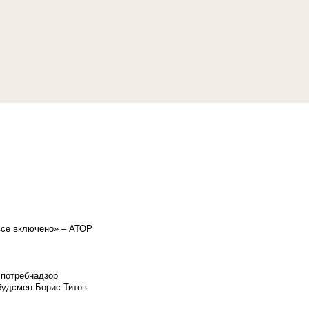
«все включено» – АТОР
спотребнадзор
мбудсмен Борис Титов