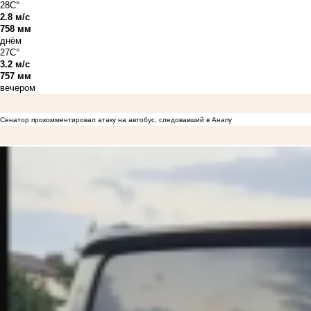
28C°
2.8 м/с
758 мм
днём
27C°
3.2 м/с
757 мм
вечером
Сенатор прокомментировал атаку на автобус, следовавший в Анапу