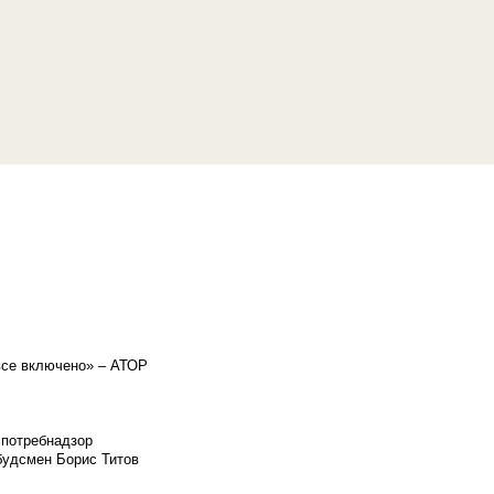
«все включено» – АТОР
спотребнадзор
мбудсмен Борис Титов