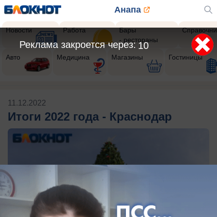
Анапа
Новости
Работа
Бары
Справочни
- рестораны
Реклама закроется через:
10
Авто
Медицина
Магазины
Гостиницы
11.12.2022
Итоги 2022 года - Краснодар