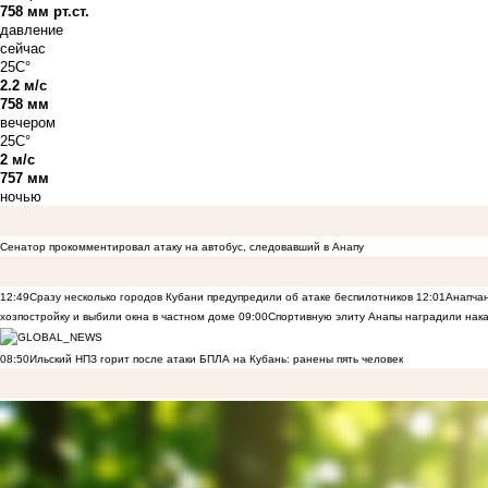
758 мм рт.ст.
давление
сейчас
25C°
2.2 м/с
758 мм
вечером
25C°
2 м/с
757 мм
ночью
Сенатор прокомментировал атаку на автобус, следовавший в Анапу
12:49
Сразу несколько городов Кубани предупредили об атаке беспилотников
12:01
Анапчан
хозпостройку и выбили окна в частном доме
09:00
Спортивную элиту Анапы наградили нака
08:50
Ильский НПЗ горит после атаки БПЛА на Кубань: ранены пять человек