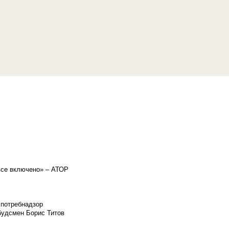
«все включено» – АТОР
спотребнадзор
мбудсмен Борис Титов