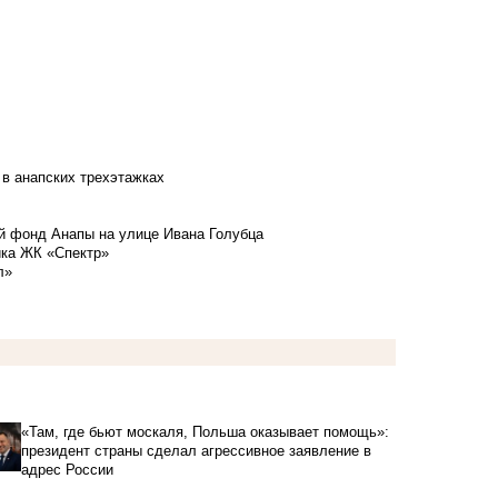
 в анапских трехэтажках
й фонд Анапы на улице Ивана Голубца
йка ЖК «Спектр»
л»
«Там, где бьют москаля, Польша оказывает помощь»:
президент страны сделал агрессивное заявление в
адрес России