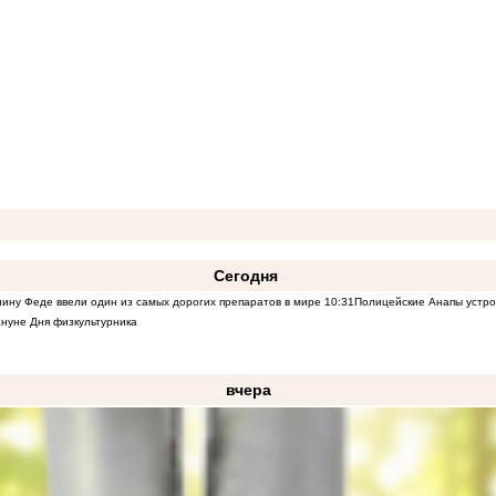
Сегодня
ину Феде ввели один из самых дорогих препаратов в мире
10:31
Полицейские Анапы устро
нуне Дня физкультурника
вчера