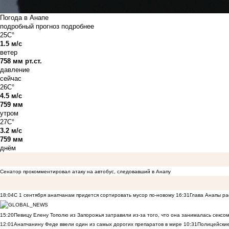
Погода в Анапе
подробный прогноз
подробнее
25C°
1.5 м/с
ветер
758 мм рт.ст.
давление
сейчас
26C°
4.5 м/с
759 мм
утром
27C°
3.2 м/с
759 мм
днём
Сенатор прокомментировал атаку на автобус, следовавший в Анапу
18:04
С 1 сентября анапчанам придется сортировать мусор по-новому
16:31
Глава Анапы ра
15:20
Певицу Елену Тополю из Запорожья затравили из-за того, что она занималась сексом
12:01
Анапчанину Феде ввели один из самых дорогих препаратов в мире
10:31
Полицейские