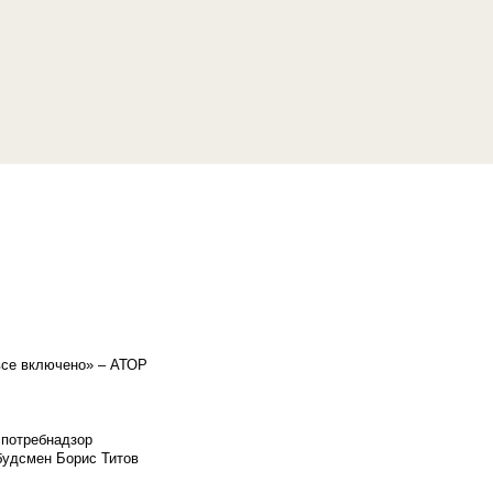
«все включено» – АТОР
спотребнадзор
мбудсмен Борис Титов