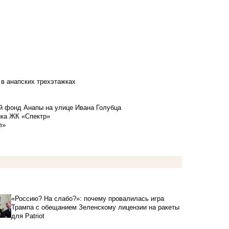
 в анапских трехэтажках
й фонд Анапы на улице Ивана Голубца
йка ЖК «Спектр»
л»
«Россию? На слабо?»: почему провалилась игра
Трампа с обещанием Зеленскому лицензии на ракеты
для Patriot