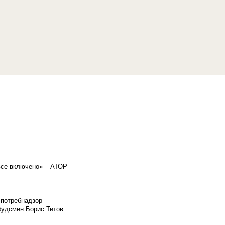
«все включено» – АТОР
спотребнадзор
мбудсмен Борис Титов