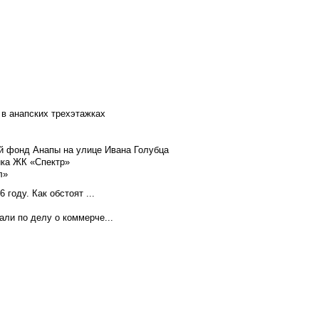
 в анапских трехэтажках
й фонд Анапы на улице Ивана Голубца
йка ЖК «Спектр»
л»
году. Как обстоят ...
ли по делу о коммерче...