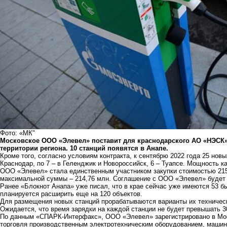
Фото: «МК"
Московское ООО «Элевел» поставит для краснодарского АО «НЭСК» 
территории региона. 10 станций появятся в Анапе.
Кроме того, согласно условиям контракта, к сентябрю 2022 года 25 нов
Краснодар, по 7 – в Геленджик и Новороссийск, 6 – Туапсе. Мощность к
ООО «Элевел» стала единственным участником закупки стоимостью 215 
максимальной суммы – 214,76 млн. Соглашение с ООО «Элевел» будет 
Ранее «Блокнот Анапа» уже
писал,
что в крае сейчас уже имеются 53 б
планируется расширить еще на 120 объектов.
Для размещения новых станций прорабатываются варианты их техничес
Ожидается, что время зарядки на каждой станции не будет превышать 3
По данным «СПАРК-Интерфакс», ООО «Элевел» зарегистрировано в Моск
торговля производственным электротехническим оборудованием, машин