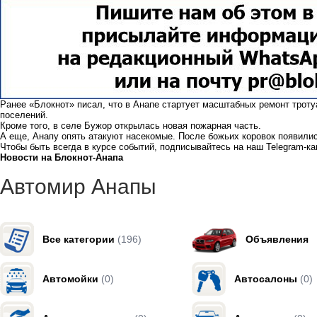
Ранее «Блокнот» писал, что в Анапе стартует
масштабных ремонт троту
поселений.
Кроме того, в селе Бужор
открылась новая пожарная часть.
А еще, Анапу опять атакуют насекомые. После божьих коровок
появили
Чтобы быть всегда в курсе событий, подписывайтесь на наш
Telegram-к
Новости на Блoкнoт-Анапа
Автомир Анапы
Все категории
(196)
Объявления
Автомойки
(0)
Автосалоны
(0)