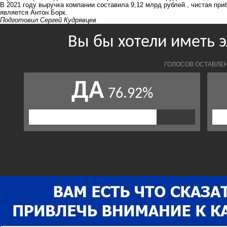
В 2021 году выручка компании составила 9,12 млрд рублей., чистая пр
является Антон Борк.
Подготовил Сергей Кудрявцев