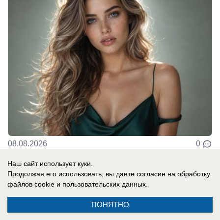
08.08.2026
0
Наш сайт использует куки.
Продолжая его использовать, вы даете согласие на обработку
В России
файлов cookie
и пользовательских данных.
Одесса в огне: ВС РФ уничтожают
украинские корабли и порты
ПОНЯТНО
Армия России продолжает наносить системные