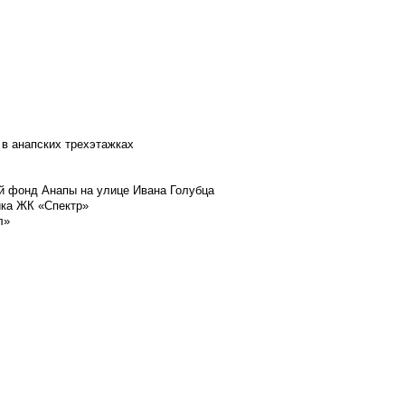
 в анапских трехэтажках
й фонд Анапы на улице Ивана Голубца
йка ЖК «Спектр»
л»