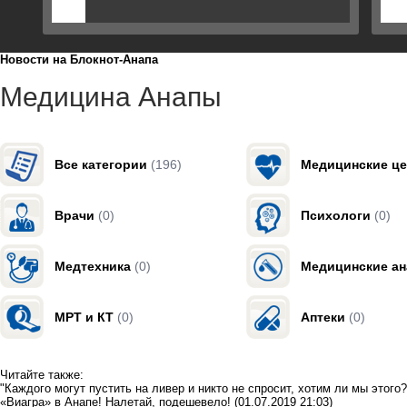
Новости на Блoкнoт-Анапа
Медицина Анапы
Все категории
(196)
Медицинские ц
Врачи
(0)
Психологи
(0)
Медтехника
(0)
Медицинские а
МРТ и КТ
(0)
Аптеки
(0)
Читайте также:
"Каждого могут пустить на ливер и никто не спросит, хотим ли мы этог
«Виагра» в Анапе! Налетай, подешевело!
(01.07.2019 21:03)