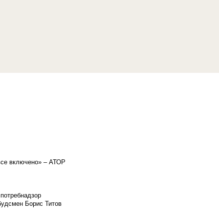
«все включено» – АТОР
спотребнадзор
мбудсмен Борис Титов