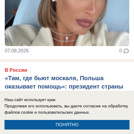
07.08.2026
0
В России
«Там, где бьют москаля, Польша
оказывает помощь»: президент страны
сделал агрессивное заявление в адрес
Наш сайт использует куки.
России
Продолжая его использовать, вы даете согласие на обработку
Захарова: Это пример «клинической
файлов cookie
и пользовательских данных.
русофобии», которая «влияет на когнитивные
ПОНЯТНО
способности».